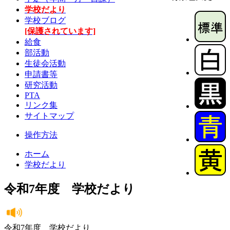
学校だより
学校ブログ
[保護されています]
給食
部活動
生徒会活動
申請書等
研究活動
PTA
リンク集
サイトマップ
操作方法
ホーム
学校だより
令和7年度 学校だより
令和7年度 学校だより