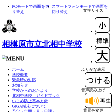
PCモードで画面を切
スマートフォンモードで画面を
文字サイズ
り替え
切り替え
相模原市立北相中学校
ホーム
ふりがな表示
学校概要
緊急時の対応
お知らせ
音声読み上げ
学校からのおたより
北相中学校 ガイドブック
いじめ防止基本方針
GIGA端末について
背景色変更
予定（年間・月・日課）