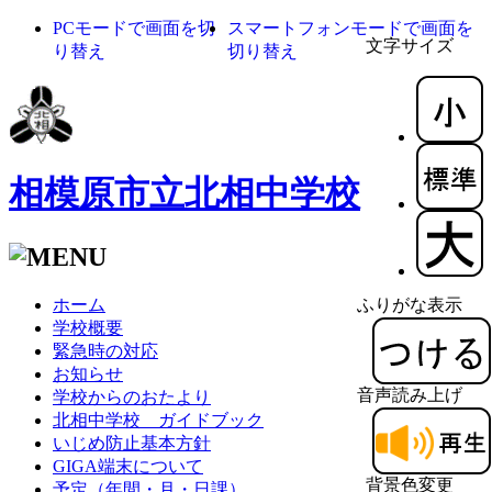
PCモードで画面を切
スマートフォンモードで画面を
文字サイズ
り替え
切り替え
相模原市立北相中学校
ホーム
ふりがな表示
学校概要
緊急時の対応
お知らせ
音声読み上げ
学校からのおたより
北相中学校 ガイドブック
いじめ防止基本方針
GIGA端末について
背景色変更
予定（年間・月・日課）