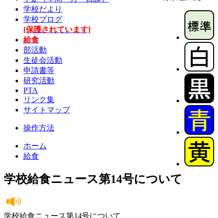
学校だより
学校ブログ
[保護されています]
給食
部活動
生徒会活動
申請書等
研究活動
PTA
リンク集
サイトマップ
操作方法
ホーム
給食
学校給食ニュース第14号について
学校給食ニュース第14号について