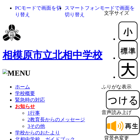
PCモードで画面を切
スマートフォンモードで画面を
文字サイズ
り替え
切り替え
相模原市立北相中学校
ホーム
ふりがな表示
学校概要
緊急時の対応
お知らせ
音声読み上げ
1行事
2教育長からのメッセージ
3その他
学校からのおたより
背景色変更
北相中学校 ガイドブック