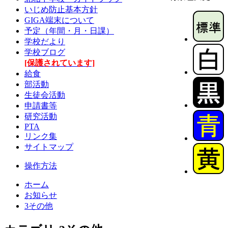
いじめ防止基本方針
GIGA端末について
予定（年間・月・日課）
学校だより
学校ブログ
[保護されています]
給食
部活動
生徒会活動
申請書等
研究活動
PTA
リンク集
サイトマップ
操作方法
ホーム
お知らせ
3その他