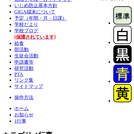
いじめ防止基本方針
GIGA端末について
予定（年間・月・日課）
学校だより
学校ブログ
[保護されています]
給食
部活動
生徒会活動
申請書等
研究活動
PTA
リンク集
サイトマップ
操作方法
ホーム
お知らせ
1行事