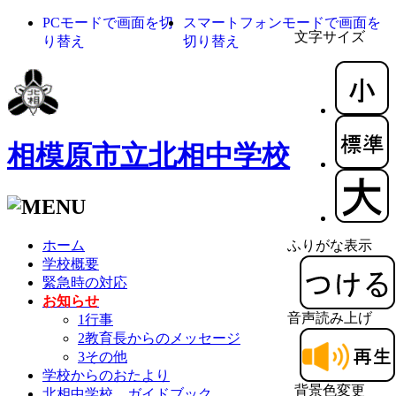
PCモードで画面を切
スマートフォンモードで画面を
文字サイズ
り替え
切り替え
相模原市立北相中学校
ホーム
ふりがな表示
学校概要
緊急時の対応
お知らせ
音声読み上げ
1行事
2教育長からのメッセージ
3その他
学校からのおたより
背景色変更
北相中学校 ガイドブック