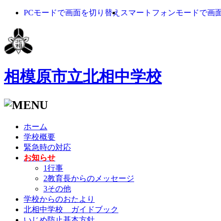
PCモードで画面を切り替え
スマートフォンモードで画
相模原市立北相中学校
ホーム
学校概要
緊急時の対応
お知らせ
1行事
2教育長からのメッセージ
3その他
学校からのおたより
北相中学校 ガイドブック
いじめ防止基本方針