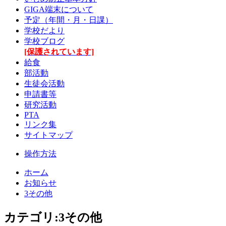
GIGA端末について
予定（年間・月・日課）
学校だより
学校ブログ
[保護されています]
給食
部活動
生徒会活動
申請書等
研究活動
PTA
リンク集
サイトマップ
操作方法
ホーム
お知らせ
3その他
カテゴリ:3その他