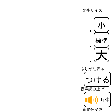
文字サイズ
ふりがな表示
音声読み上げ
背景色変更