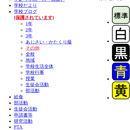
学校だより
学校ブログ
[保護されています]
1年
2年
3年
あじさい・かたくり級
その他
全校
地域
学校生活全体
学校行事
授業
生徒会活動
部活動
給食
部活動
生徒会活動
申請書等
研究活動
PTA