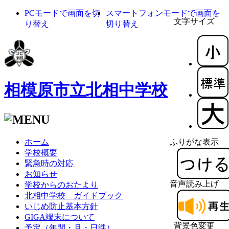
PCモードで画面を切
スマートフォンモードで画面を
文字サイズ
り替え
切り替え
相模原市立北相中学校
ホーム
ふりがな表示
学校概要
緊急時の対応
お知らせ
音声読み上げ
学校からのおたより
北相中学校 ガイドブック
いじめ防止基本方針
GIGA端末について
背景色変更
予定（年間・月・日課）