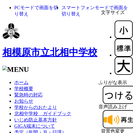
PCモードで画面を切
スマートフォンモードで画面を
文字サイズ
り替え
切り替え
相模原市立北相中学校
ホーム
ふりがな表示
学校概要
緊急時の対応
お知らせ
音声読み上げ
学校からのおたより
北相中学校 ガイドブック
いじめ防止基本方針
GIGA端末について
背景色変更
予定（年間・月・日課）