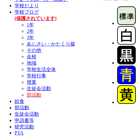
学校だより
学校ブログ
[保護されています]
1年
2年
3年
あじさい・かたくり級
その他
全校
地域
学校生活全体
学校行事
授業
生徒会活動
部活動
給食
部活動
生徒会活動
申請書等
研究活動
PTA