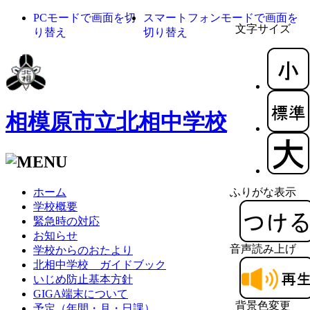
PCモードで画面を切
スマートフォンモードで画面を
文字サイズ
り替え
切り替え
相模原市立北相中学校
ホーム
ふりがな表示
学校概要
緊急時の対応
お知らせ
音声読み上げ
学校からのおたより
北相中学校 ガイドブック
いじめ防止基本方針
GIGA端末について
背景色変更
予定（年間・月・日課）