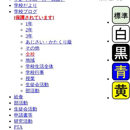
学校だより
学校ブログ
[保護されています]
1年
2年
3年
あじさい・かたくり級
その他
全校
地域
学校生活全体
学校行事
授業
生徒会活動
部活動
給食
部活動
生徒会活動
申請書等
研究活動
PTA