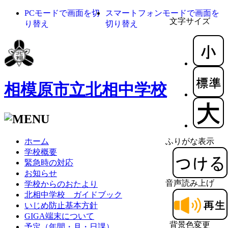
PCモードで画面を切
スマートフォンモードで画面を
文字サイズ
り替え
切り替え
相模原市立北相中学校
ホーム
ふりがな表示
学校概要
緊急時の対応
お知らせ
音声読み上げ
学校からのおたより
北相中学校 ガイドブック
いじめ防止基本方針
GIGA端末について
背景色変更
予定（年間・月・日課）