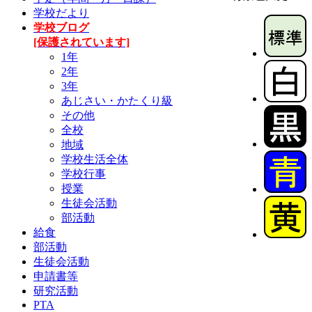
学校だより
学校ブログ
[保護されています]
1年
2年
3年
あじさい・かたくり級
その他
全校
地域
学校生活全体
学校行事
授業
生徒会活動
部活動
給食
部活動
生徒会活動
申請書等
研究活動
PTA