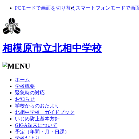
PCモードで画面を切り替え
スマートフォンモードで画
相模原市立北相中学校
ホーム
学校概要
緊急時の対応
お知らせ
学校からのおたより
北相中学校 ガイドブック
いじめ防止基本方針
GIGA端末について
予定（年間・月・日課）
学校だより