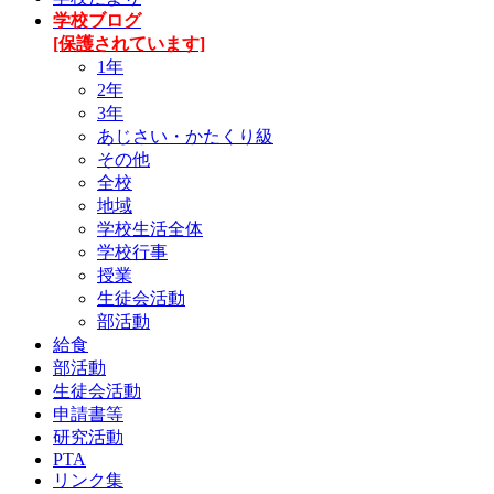
学校ブログ
[保護されています]
1年
2年
3年
あじさい・かたくり級
その他
全校
地域
学校生活全体
学校行事
授業
生徒会活動
部活動
給食
部活動
生徒会活動
申請書等
研究活動
PTA
リンク集