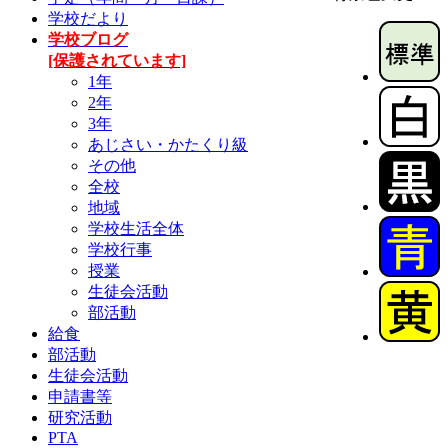
学校だより
学校ブログ
[保護されています]
1年
2年
3年
あじさい・かたくり級
その他
全校
地域
学校生活全体
学校行事
授業
生徒会活動
部活動
給食
部活動
生徒会活動
申請書等
研究活動
PTA