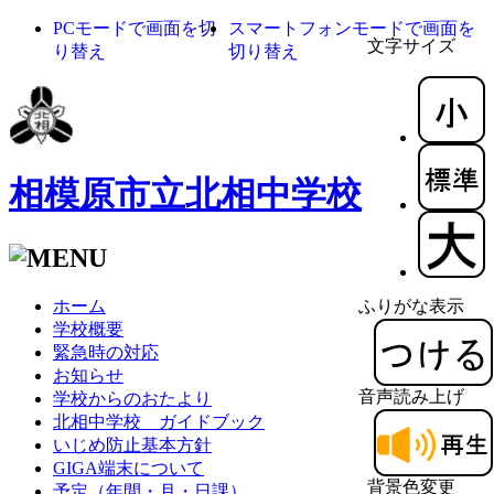
PCモードで画面を切
スマートフォンモードで画面を
文字サイズ
り替え
切り替え
相模原市立北相中学校
ホーム
ふりがな表示
学校概要
緊急時の対応
お知らせ
音声読み上げ
学校からのおたより
北相中学校 ガイドブック
いじめ防止基本方針
GIGA端末について
背景色変更
予定（年間・月・日課）