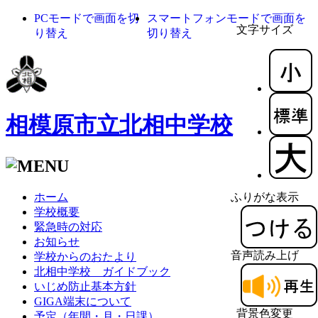
PCモードで画面を切
スマートフォンモードで画面を
文字サイズ
り替え
切り替え
相模原市立北相中学校
ホーム
ふりがな表示
学校概要
緊急時の対応
お知らせ
音声読み上げ
学校からのおたより
北相中学校 ガイドブック
いじめ防止基本方針
GIGA端末について
背景色変更
予定（年間・月・日課）