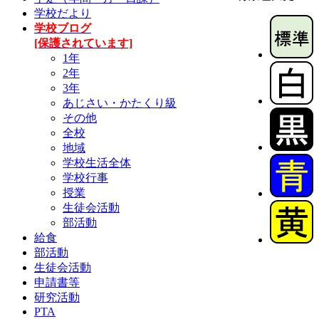
学校だより
学校ブログ
[保護されています]
1年
2年
3年
あじさい・かたくり級
その他
全校
地域
学校生活全体
学校行事
授業
生徒会活動
部活動
給食
部活動
生徒会活動
申請書等
研究活動
PTA