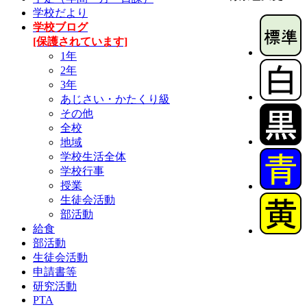
学校だより
学校ブログ
[保護されています]
1年
2年
3年
あじさい・かたくり級
その他
全校
地域
学校生活全体
学校行事
授業
生徒会活動
部活動
給食
部活動
生徒会活動
申請書等
研究活動
PTA