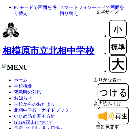
PCモードで画面を切
スマートフォンモードで画面を
文字サイズ
り替え
切り替え
相模原市立北相中学校
ホーム
ふりがな表示
学校概要
緊急時の対応
お知らせ
音声読み上げ
学校からのおたより
北相中学校 ガイドブック
いじめ防止基本方針
GIGA端末について
背景色変更
予定（年間・月・日課）