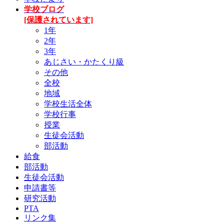
学校ブログ
[保護されています]
1年
2年
3年
あじさい・かたくり級
その他
全校
地域
学校生活全体
学校行事
授業
生徒会活動
部活動
給食
部活動
生徒会活動
申請書等
研究活動
PTA
リンク集