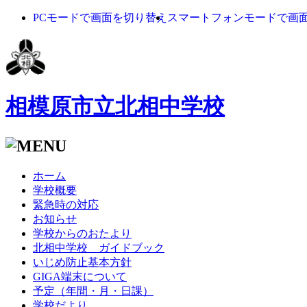
PCモードで画面を切り替え
スマートフォンモードで画
相模原市立北相中学校
ホーム
学校概要
緊急時の対応
お知らせ
学校からのおたより
北相中学校 ガイドブック
いじめ防止基本方針
GIGA端末について
予定（年間・月・日課）
学校だより