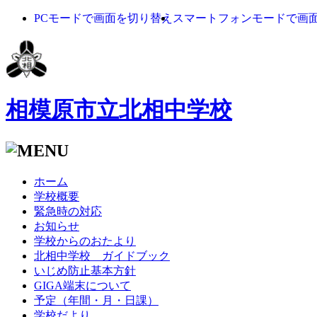
PCモードで画面を切り替え
スマートフォンモードで画
相模原市立北相中学校
ホーム
学校概要
緊急時の対応
お知らせ
学校からのおたより
北相中学校 ガイドブック
いじめ防止基本方針
GIGA端末について
予定（年間・月・日課）
学校だより