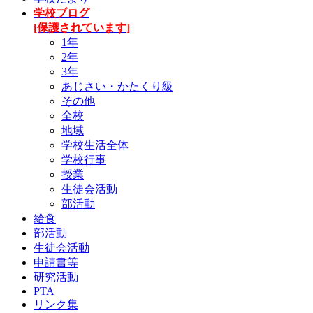
学校ブログ
[保護されています]
1年
2年
3年
あじさい・かたくり級
その他
全校
地域
学校生活全体
学校行事
授業
生徒会活動
部活動
給食
部活動
生徒会活動
申請書等
研究活動
PTA
リンク集