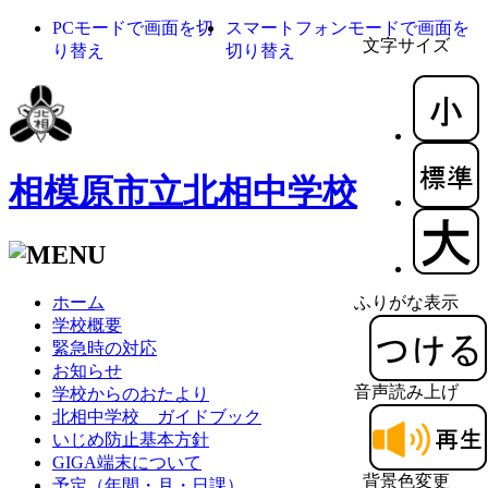
PCモードで画面を切
スマートフォンモードで画面を
文字サイズ
り替え
切り替え
相模原市立北相中学校
ホーム
ふりがな表示
学校概要
緊急時の対応
お知らせ
音声読み上げ
学校からのおたより
北相中学校 ガイドブック
いじめ防止基本方針
GIGA端末について
背景色変更
予定（年間・月・日課）