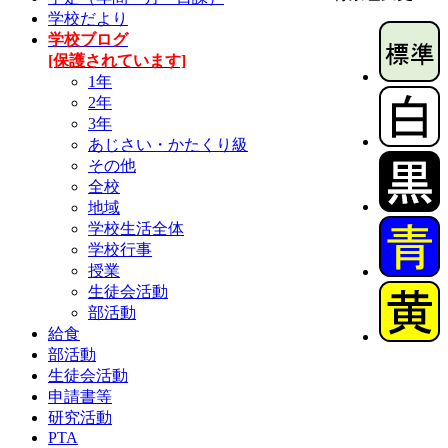
学校だより
学校ブログ
[保護されています]
1年
2年
3年
あじさい・かたくり級
その他
全校
地域
学校生活全体
学校行事
授業
生徒会活動
部活動
給食
部活動
生徒会活動
申請書等
研究活動
PTA