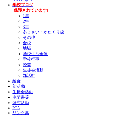
学校ブログ
[保護されています]
1年
2年
3年
あじさい・かたくり級
その他
全校
地域
学校生活全体
学校行事
授業
生徒会活動
部活動
給食
部活動
生徒会活動
申請書等
研究活動
PTA
リンク集