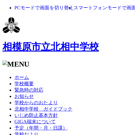
PCモードで画面を切り替え
スマートフォンモードで画
相模原市立北相中学校
ホーム
学校概要
緊急時の対応
お知らせ
学校からのおたより
北相中学校 ガイドブック
いじめ防止基本方針
GIGA端末について
予定（年間・月・日課）
学校だより