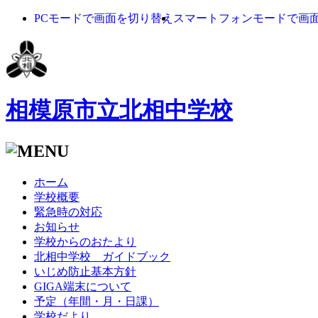
PCモードで画面を切り替え
スマートフォンモードで画
相模原市立北相中学校
ホーム
学校概要
緊急時の対応
お知らせ
学校からのおたより
北相中学校 ガイドブック
いじめ防止基本方針
GIGA端末について
予定（年間・月・日課）
学校だより