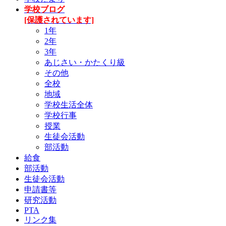
学校ブログ
[保護されています]
1年
2年
3年
あじさい・かたくり級
その他
全校
地域
学校生活全体
学校行事
授業
生徒会活動
部活動
給食
部活動
生徒会活動
申請書等
研究活動
PTA
リンク集