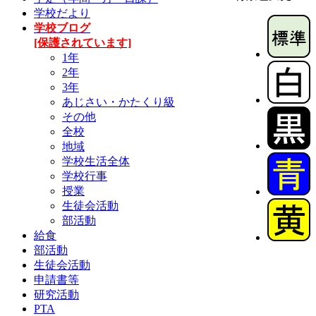
学校だより
学校ブログ
[保護されています]
1年
2年
3年
あじさい・かたくり級
その他
全校
地域
学校生活全体
学校行事
授業
生徒会活動
部活動
給食
部活動
生徒会活動
申請書等
研究活動
PTA