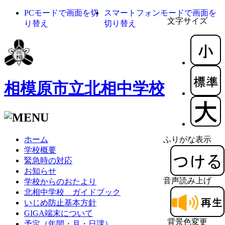
PCモードで画面を切
スマートフォンモードで画面を
文字サイズ
り替え
切り替え
相模原市立北相中学校
ホーム
ふりがな表示
学校概要
緊急時の対応
お知らせ
音声読み上げ
学校からのおたより
北相中学校 ガイドブック
いじめ防止基本方針
GIGA端末について
背景色変更
予定（年間・月・日課）